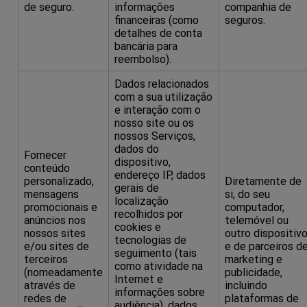
de seguro.
informações
companhia de
financeiras (como
seguros.
detalhes de conta
bancária para
reembolso).
Dados relacionados
com a sua utilização
e interação com o
nosso site ou os
nossos Serviços,
dados do
Fornecer
dispositivo,
conteúdo
endereço IP, dados
personalizado,
Diretamente de
gerais de
mensagens
si, do seu
localização
promocionais e
computador,
recolhidos por
anúncios nos
telemóvel ou
cookies e
nossos sites
outro dispositiv
tecnologias de
e/ou sites de
e de parceiros d
seguimento (tais
terceiros
marketing e
como atividade na
(nomeadamente
publicidade,
Internet e
através de
incluindo
informações sobre
redes de
plataformas de
audiência), dados