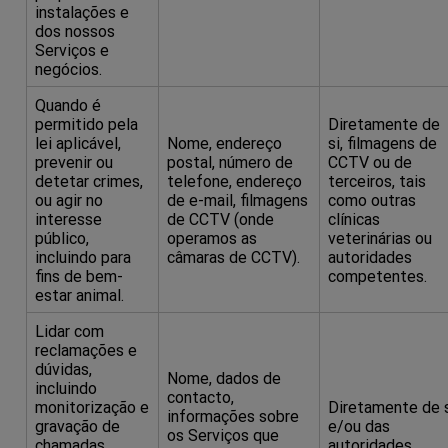
instalações e
dos nossos
Serviços e
negócios.
Quando é
permitido pela
Diretamente de
lei aplicável,
Nome, endereço
si, filmagens de
prevenir ou
postal, número de
CCTV ou de
detetar crimes,
telefone, endereço
terceiros, tais
ou agir no
de e-mail, filmagens
como outras
interesse
de CCTV (onde
clínicas
público,
operamos as
veterinárias ou
incluindo para
câmaras de CCTV).
autoridades
fins de bem-
competentes.
estar animal.
Lidar com
reclamações e
dúvidas,
Nome, dados de
incluindo
contacto,
monitorização e
Diretamente de 
informações sobre
gravação de
e/ou das
os Serviços que
chamadas
autoridades