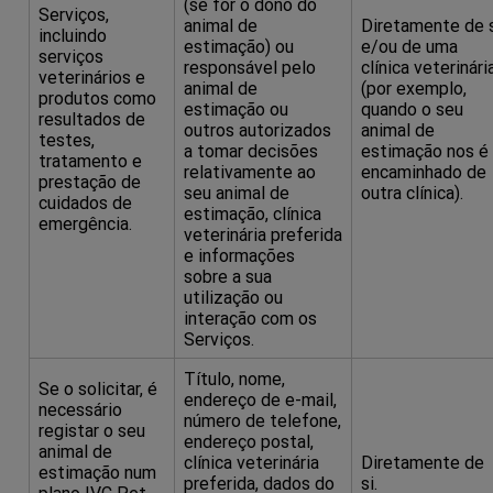
(se for o dono do
Serviços,
animal de
Diretamente de 
incluindo
estimação) ou
e/ou de uma
serviços
responsável pelo
clínica veterinári
veterinários e
animal de
(por exemplo,
produtos como
estimação ou
quando o seu
resultados de
outros autorizados
animal de
testes,
a tomar decisões
estimação nos é
tratamento e
relativamente ao
encaminhado de
prestação de
seu animal de
outra clínica).
cuidados de
estimação, clínica
emergência.
veterinária preferida
e informações
sobre a sua
utilização ou
interação com os
Serviços.
Título, nome,
Se o solicitar, é
endereço de e-mail,
necessário
número de telefone,
registar o seu
endereço postal,
animal de
clínica veterinária
Diretamente de
estimação num
preferida, dados do
si.
plano IVC Pet