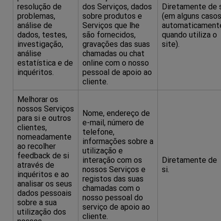
resolução de
dos Serviços, dados
Diretamente de 
problemas,
sobre produtos e
(em alguns casos
análise de
Serviços que lhe
automaticament
dados, testes,
são fornecidos,
quando utiliza o
investigação,
gravações das suas
site).
análise
chamadas ou chat
estatística e de
online com o nosso
inquéritos.
pessoal de apoio ao
cliente.
Melhorar os
nossos Serviços
Nome, endereço de
para si e outros
e-mail, número de
clientes,
telefone,
nomeadamente
informações sobre a
ao recolher
utilização e
feedback de si
interação com os
Diretamente de
através de
nossos Serviços e
si.
inquéritos e ao
registos das suas
analisar os seus
chamadas com o
dados pessoais
nosso pessoal do
sobre a sua
serviço de apoio ao
utilização dos
cliente.
nossos