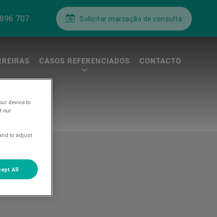
 896 707
Solicitar marcação de consulta
RREIRAS
CASOS REFERENCIADOS
CONTACTO
our device to
t our
and to adjust
ept All