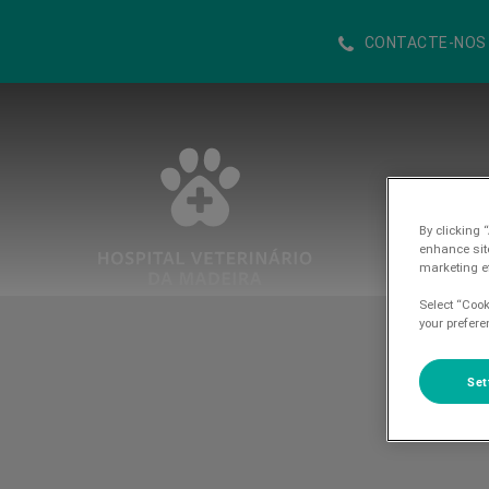
CONTACTE-NOS
Homepage do Hospital Veterinario d
By clicking 
enhance sit
marketing ef
Select “Cook
your prefere
Set