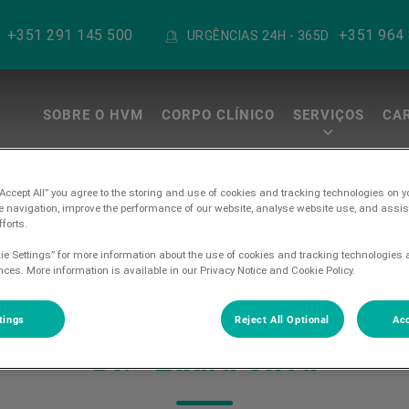
+351 291 145 500
+351 964
URGÊNCIAS 24H - 365D
SOBRE O HVM
CORPO CLÍNICO
SERVIÇOS
CA
a Madeira
“Accept All” you agree to the storing and use of cookies and tracking technologies on y
e navigation, improve the performance of our website, analyse website use, and assis
forts.
ie Settings” for more information about the use of cookies and tracking technologies 
nces. More information is available in our Privacy Notice and Cookie Policy.
tings
Reject All Optional
Acc
Dr.ª Laura Silva