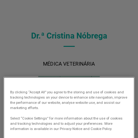
Dr.ª Cristina Nóbrega
MÉDICA VETERINÁRIA
By clicking “Accept All” you agree to the storing and use of cookies and
tracking technologies on your device to enhance site navigation, improve
the performance of our website, analyse website use, and assist our
marketing efforts.
Select “Cookie Settings” for more information about the use of cookies
and tracking technologies and to adjust your preferences. More
information is available in our Privacy Notice and Cookie Policy.