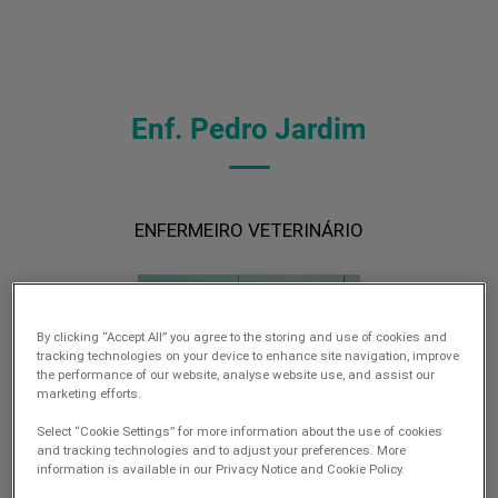
Enf. Pedro Jardim
ENFERMEIRO VETERINÁRIO
By clicking “Accept All” you agree to the storing and use of cookies and
tracking technologies on your device to enhance site navigation, improve
the performance of our website, analyse website use, and assist our
marketing efforts.
Select “Cookie Settings” for more information about the use of cookies
and tracking technologies and to adjust your preferences. More
information is available in our Privacy Notice and Cookie Policy.