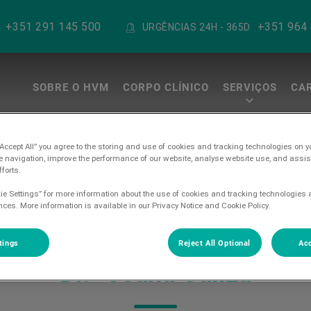
+351 291 145 500
+351 964
URGÊNCIAS 24H - 365D
SOBRE O HVM
CORPO CLÍNICO
SERVIÇOS
CA
a Madeira
“Accept All” you agree to the storing and use of cookies and tracking technologies on y
e navigation, improve the performance of our website, analyse website use, and assis
forts.
ie Settings” for more information about the use of cookies and tracking technologies 
nces. More information is available in our Privacy Notice and Cookie Policy.
tings
Reject All Optional
Acc
Dr.ª Joana Galiza