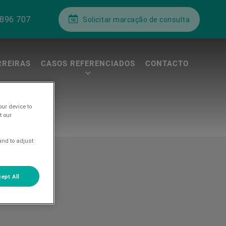
 896 707
Solicitar marcação de consulta
RREIRAS
CASOS REFERENCIADOS
CONTACTO
our device to
t our
and to adjust
ept All