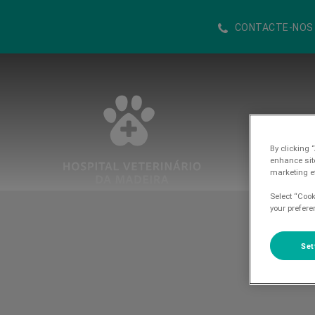
CONTACTE-NOS
Homepage do Hospital Veterinario d
By clicking 
enhance sit
marketing ef
Select “Cook
your prefere
Set